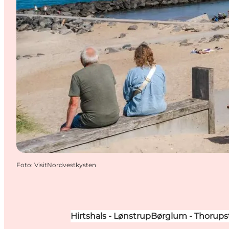
Foto
:
VisitNordvestkysten
Hirtshals - Lønstrup
Børglum - Thorups