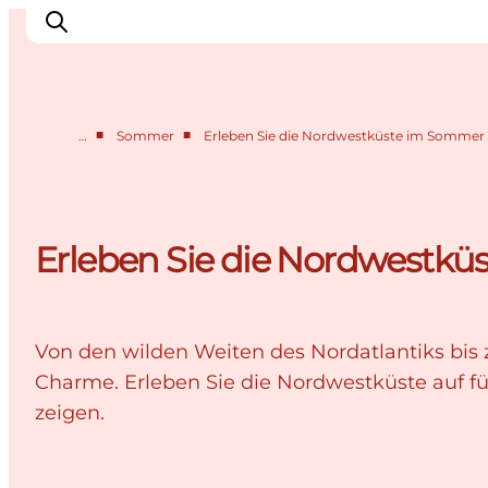
■
■
…
Sommer
Erleben Sie die Nordwestküste im Sommer 
Urlaubsorte
Inspiration
Events
Erleben Sie die Nordwestkü
Unterkunft
Mach deine Urlaubsplanung
Von den wilden Weiten des Nordatlantiks bis
Charme. Erleben Sie die Nordwestküste auf fü
zeigen.