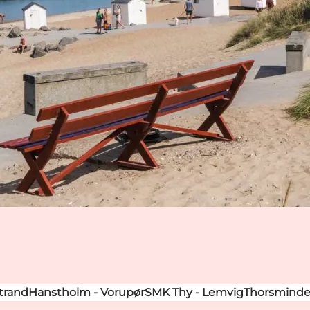
trand
Hanstholm - Vorupør
SMK Thy - Lemvig
Thorsminde 