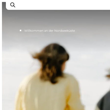
■
Willkommen an der Nordseeküste
Urlaubsorte
Inspiration
Events
Unterkunft
Mach deine Urlaubsplanung