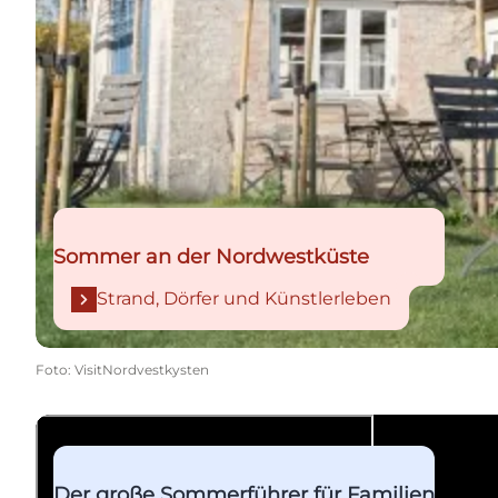
Sommer an der Nordwestküste
Strand, Dörfer und Künstlerleben
Foto
:
VisitNordvestkysten
Siehe Anleitung
Der große Sommerführer für Familien