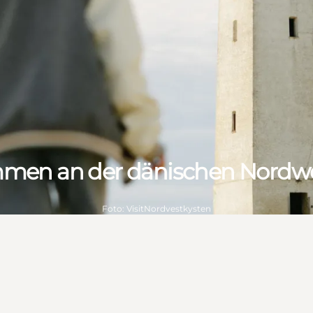
men an der dänischen Nordw
Foto
:
VisitNordvestkysten