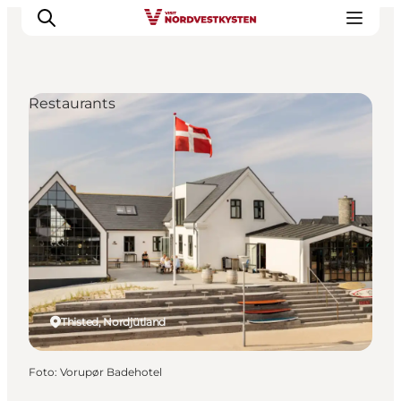
Restaurants
Urlaubsorte
Inspiration
Events
Unterkunft
Mach deine Urlaubsplanung
Thisted, Nordjütland
Foto
:
Vorupør Badehotel