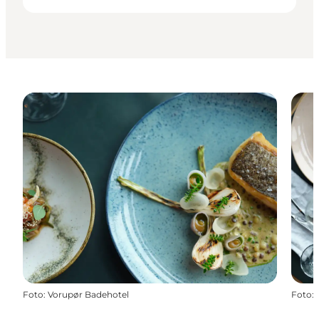
Foto
:
Vorupør Badehotel
Foto
: