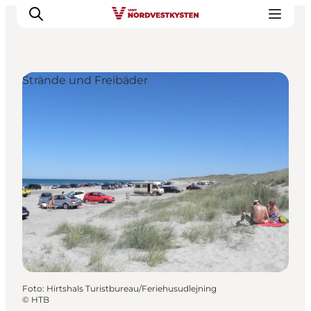
Strände und Freibäder
Urlaubsorte
Inspiration
Events
Unterkunft
Mach deine Urlaubsplanung
Foto
:
Hirtshals Turistbureau/Feriehusudlejning
©
HTB