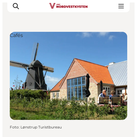
Cafés
Urlaubsorte
Inspiration
Events
Unterkunft
Mach deine Urlaubsplanung
Foto
:
Lønstrup Turistbureau