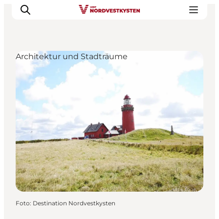
Architektur und Stadträume
Urlaubsorte
Inspiration
Events
Unterkunft
Mach deine Urlaubsplanung
Foto
:
Destination Nordvestkysten