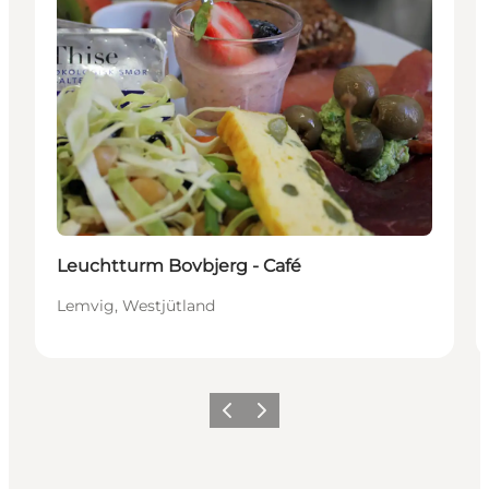
Leuchtturm Bovbjerg - Café
Lemvig, Westjütland
Zurück
Weiter