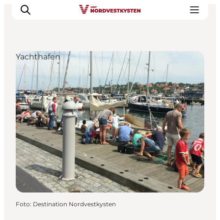
Yachthafen
Urlaubsorte
Inspiration
Events
Unterkunft
Mach deine Urlaubsplanung
Foto
:
Destination Nordvestkysten