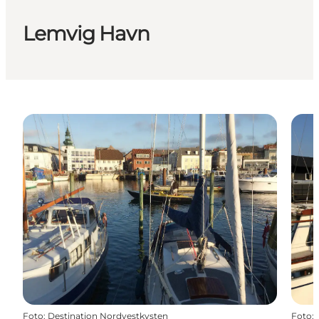
Lemvig Havn
Foto
:
Destination Nordvestkysten
Foto
: