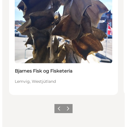
Bjarnes Fisk og Fisketeria
Lemvig, Westjütland
Zurück
Weiter