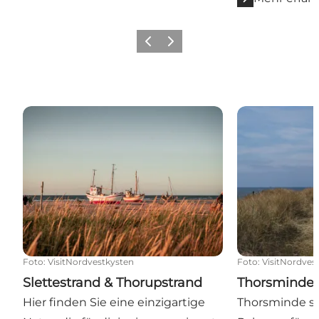
Zurück
Weiter
Slettestrand & Thorupstrand
Thorsminde
Foto
:
VisitNordvestkysten
Foto
:
VisitNordves
Slettestrand & Thorupstrand
Thorsminde
Hier finden Sie eine einzigartige
Thorsminde ste