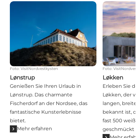
Lønstrup
Løkken
Foto
:
VisitNordvestkysten
Foto
:
VisitNordves
Lønstrup
Løkken
Genießen Sie Ihren Urlaub in
Erleben Sie d
Lønstrup. Das charmante
Løkken, der vo
Fischerdorf an der Nordsee, das
langen, breit
fantastische Kunsterlebnisse
bekannt ist, 
bietet.
fast 500 wei
Mehr erfahren
geschmückt s
Mehr erfah