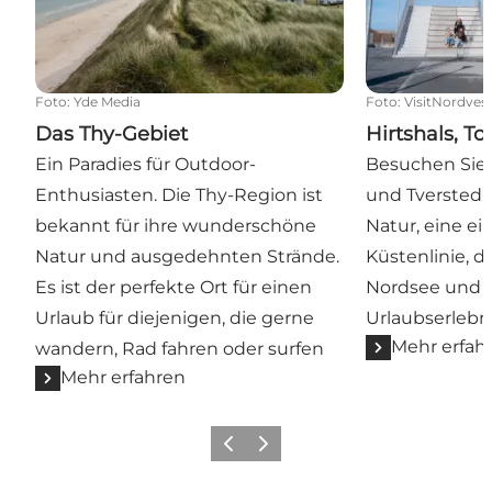
Foto
:
Yde Media
Foto
:
VisitNordves
Das Thy-Gebiet
Hirtshals, T
Ein Paradies für Outdoor-
Besuchen Sie 
Enthusiasten. Die Thy-Region ist
und Tversted,
bekannt für ihre wunderschöne
Natur, eine ei
Natur und ausgedehnten Strände.
Küstenlinie, 
Es ist der perfekte Ort für einen
Nordsee und 
Urlaub für diejenigen, die gerne
Urlaubserlebni
Mehr erfah
wandern, Rad fahren oder surfen
Mehr erfahren
Zurück
Weiter