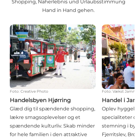
Shopping, Naherlebnis und Urlaubsstimmung
Hand in Hand gehen.
Handelsbyen Hjørring
Handel i Jam
Foto
:
Creative Photo
Foto
:
Vækst Jamm
Handelsbyen Hjørring
Handel i J
Glæd dig til spændende shopping,
Oplev hyggelig
lækre smagsoplevelser og et
specialiteter 
spændende kulturliv. Skab minder
stemning i by
for hele familien i den attraktive
Fjerritslev, B