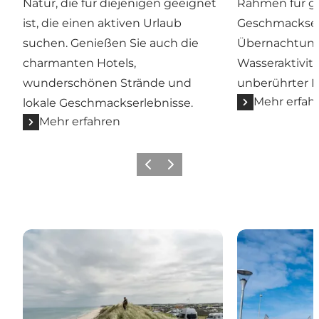
Natur, die für diejenigen geeignet
Rahmen für g
ist, die einen aktiven Urlaub
Geschmackserl
suchen. Genießen Sie auch die
Übernachtung
charmanten Hotels,
Wasseraktivit
wunderschönen Strände und
unberührter N
Mehr erfah
lokale Geschmackserlebnisse.
Mehr erfahren
Zurück
Weiter
Das Thy-Gebiet
Hirtshals, Tor