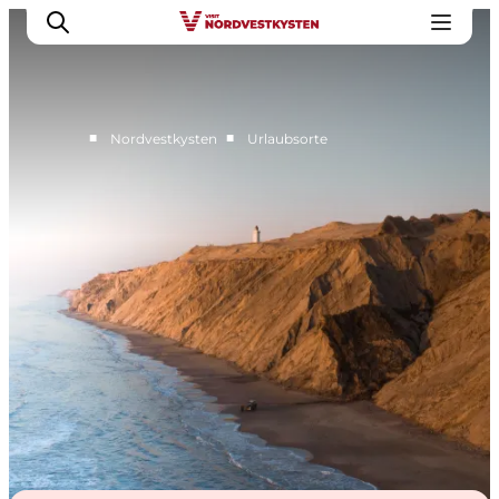
■
■
Nordvestkysten
Urlaubsorte
Urlaubsorte
Inspiration
Events
Unterkunft
Mach deine Urlaubsplanung