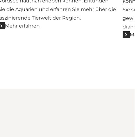
Nordsee hautnah erleben können. Erkunden
könne
Sie die Aquarien und erfahren Sie mehr über die
Sie s
faszinierende Tierwelt der Region.
gewin
Mehr erfahren
drama
Me