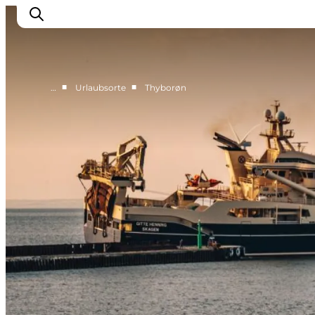
■
■
…
Urlaubsorte
Thyborøn
Urlaubsorte
Inspiration
Events
Unterkunft
Mach deine Urlaubsplanung