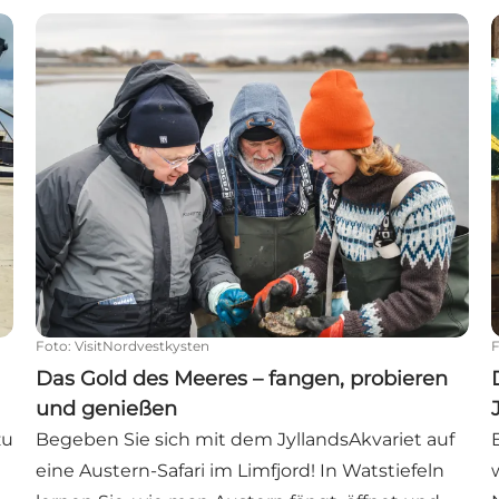
Das Gold des Meeres – fangen, probieren und geni
Foto
:
VisitNordvestkysten
Das Gold des Meeres – fangen, probieren
und genießen
zu
Begeben Sie sich mit dem JyllandsAkvariet auf
eine Austern-Safari im Limfjord! In Watstiefeln