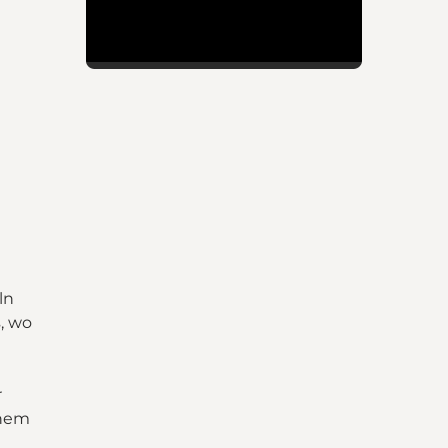
ln
, wo
r
inem