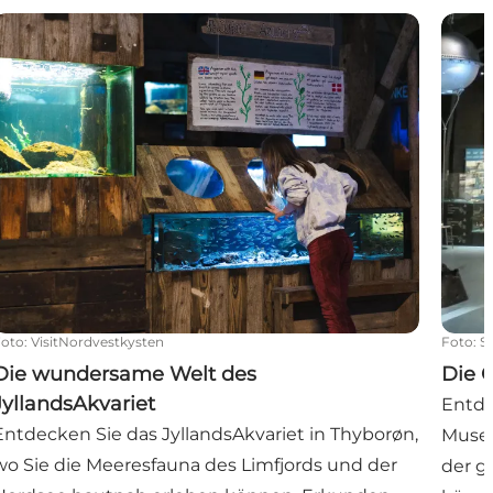
eßen
Die wundersame Welt des JyllandsAkvariet
Die G
Foto
:
VisitNordvestkysten
Foto
:
S
Die wundersame Welt des
Die 
JyllandsAkvariet
Entde
Entdecken Sie das JyllandsAkvariet in Thyborøn,
Museu
wo Sie die Meeresfauna des Limfjords und der
der g