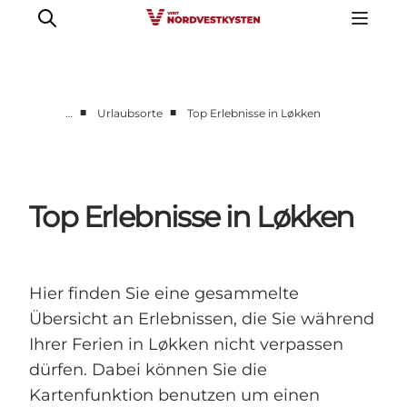
■
■
…
Urlaubsorte
Top Erlebnisse in Løkken
Urlaubsorte
Inspiration
Events
Top Erlebnisse in Løkken
Unterkunft
Mach deine Urlaubsplanung
Hier finden Sie eine gesammelte
Übersicht an Erlebnissen, die Sie während
Ihrer Ferien in Løkken nicht verpassen
dürfen. Dabei können Sie die
Kartenfunktion benutzen um einen