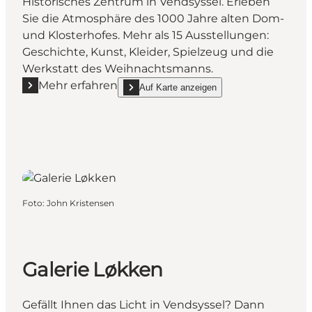
Historisches Zentrum in Vendsyssel. Erleben
Sie die Atmosphäre des 1000 Jahre alten Dom-
und Klosterhofes. Mehr als 15 Ausstellungen:
Geschichte, Kunst, Kleider, Spielzeug und die
Werkstatt des Weihnachtsmanns.
Mehr erfahren
Auf Karte anzeigen
Mehr erfahren "Kloster Børglum"
show Kloster Børglum on_map
Foto
:
John Kristensen
Galerie Løkken
Gefällt Ihnen das Licht in Vendsyssel? Dann