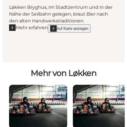
Løkken Bryghus, im Stadtzentrum und in der
Nähe der Seilbahn gelegen, braut Bier nach
den alten Handwerkstraditionen.
Mehr erfahren
Auf Karte anzeigen
Mehr erfahren "Løkken Bryghus"
show Løkken Bryghus on_map
Mehr von Løkken