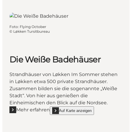
Foto
:
Flying October
©
Løkken Tursitbureau
Die Weiße Badehäuser
Strandhäuser von Løkken Im Sommer stehen
in Løkken etwa 500 private Strandhäuser.
Zusammen bilden sie die sogenannte „Weiße
Stadt“. Von hier aus genießen die
Einheimischen den Blick auf die Nordsee.
Mehr erfahren
Auf Karte anzeigen
Mehr erfahren "Die Weiße Badehäuser"
show Die Weiße Badehäuser on_map