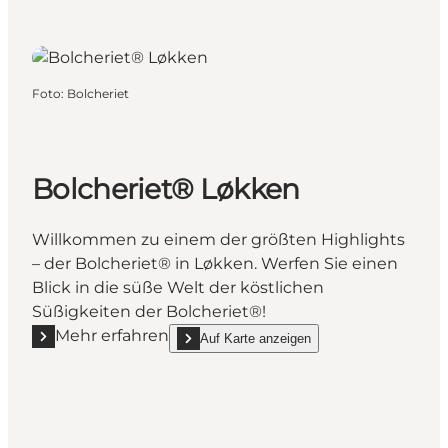
Foto
:
Bolcheriet
Bolcheriet® Løkken
Willkommen zu einem der größten Highlights
– der Bolcheriet® in Løkken. Werfen Sie einen
Blick in die süße Welt der köstlichen
Süßigkeiten der Bolcheriet®!
Mehr erfahren
Auf Karte anzeigen
Mehr erfahren "Bolcheriet® Løkken"
show Bolcheriet® Løkken on_map