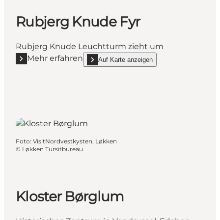
Rubjerg Knude Fyr
Rubjerg Knude Leuchtturm zieht um
Mehr erfahren
Auf Karte anzeigen
Mehr erfahren "Rubjerg Knude Fyr"
show Rubjerg Knude Fyr on_map
Foto
:
VisitNordvestkysten, Løkken
©
Løkken Tursitbureau
Kloster Børglum