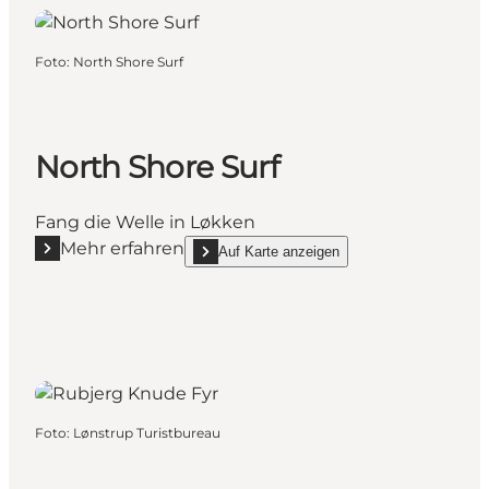
Foto
:
North Shore Surf
North Shore Surf
Fang die Welle in Løkken
Mehr erfahren
Auf Karte anzeigen
Mehr erfahren "North Shore Surf"
show North Shore Surf on_map
Foto
:
Lønstrup Turistbureau