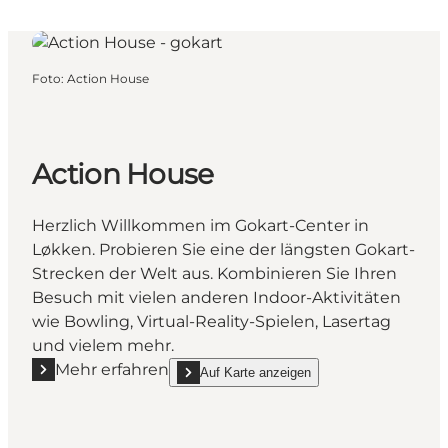
Foto
:
Action House
Action House
Herzlich Willkommen im Gokart-Center in
Løkken. Probieren Sie eine der längsten Gokart-
Strecken der Welt aus. Kombinieren Sie Ihren
Besuch mit vielen anderen Indoor-Aktivitäten
wie Bowling, Virtual-Reality-Spielen, Lasertag
und vielem mehr.
Mehr erfahren
Auf Karte anzeigen
Mehr erfahren "Action House"
show Action House on_map