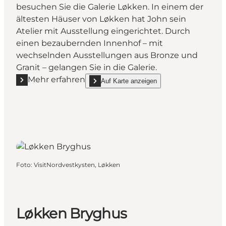
besuchen Sie die Galerie Løkken. In einem der
ältesten Häuser von Løkken hat John sein
Atelier mit Ausstellung eingerichtet. Durch
einen bezaubernden Innenhof – mit
wechselnden Ausstellungen aus Bronze und
Granit – gelangen Sie in die Galerie.
Mehr erfahren
Auf Karte anzeigen
Mehr erfahren "Galerie Løkken"
show Galerie Løkken on_map
Foto
:
VisitNordvestkysten, Løkken
Løkken Bryghus