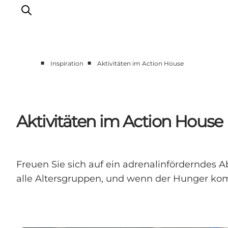
■
■
Inspiration
Aktivitäten im Action House
Urlaubsorte
Inspiration
Events
Aktivitäten im Action House
Unterkunft
Mach deine Urlaubsplanung
Freuen Sie sich auf ein adrenalinförderndes 
alle Altersgruppen, und wenn der Hunger ko