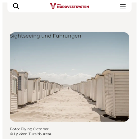
Sightseeing und Führungen
Urlaubsorte
Inspiration
Events
Unterkunft
Mach deine Urlaubsplanung
Foto
:
Flying October
©
Løkken Tursitbureau