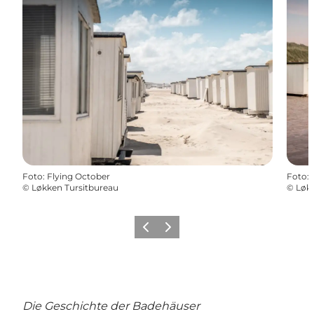
Foto
:
Flying October
Foto
:
©
Løkken Tursitbureau
©
Løkk
Zurück
Weiter
Die Geschichte der Badehäuser