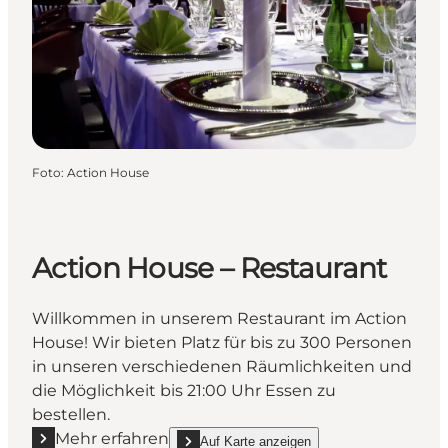
Foto
:
Action House
Action House – Restaurant
Willkommen in unserem Restaurant im Action
House! Wir bieten Platz für bis zu 300 Personen
in unseren verschiedenen Räumlichkeiten und
die Möglichkeit bis 21:00 Uhr Essen zu
bestellen.
Mehr erfahren
Auf Karte anzeigen
show Action House – Restaurant on_map