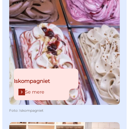
Iskompagniet
Se mere
Foto
:
Iskompagniet
Mehr erfahren