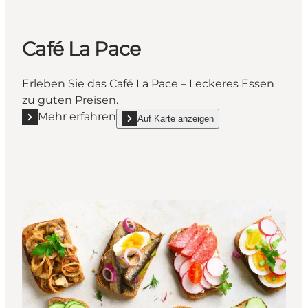
Café La Pace
Erleben Sie das Café La Pace – Leckeres Essen
zu guten Preisen.
Mehr erfahren
Auf Karte anzeigen
Mehr erfahren "Café La Pace"
show Café La Pace on_map