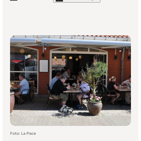
Mehr erfahren "Action House – Restaurant"
Foto
:
La Pace