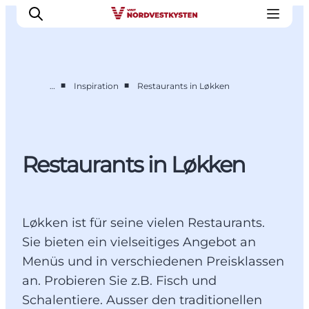
■
■
…
Inspiration
Restaurants in Løkken
Urlaubsorte
Inspiration
Events
Restaurants in Løkken
Unterkunft
Mach deine Urlaubsplanung
Løkken ist für seine vielen Restaurants.
Sie bieten ein vielseitiges Angebot an
Menüs und in verschiedenen Preisklassen
an. Probieren Sie z.B. Fisch und
Schalentiere. Ausser den traditionellen