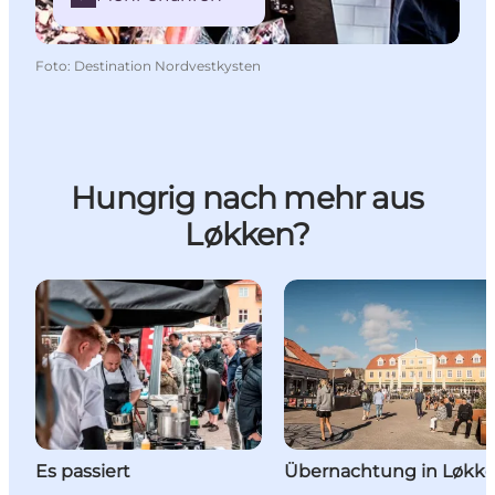
Foto
:
Destination Nordvestkysten
Hungrig nach mehr aus
Løkken?
Es passiert
Übernachtung in Løkk