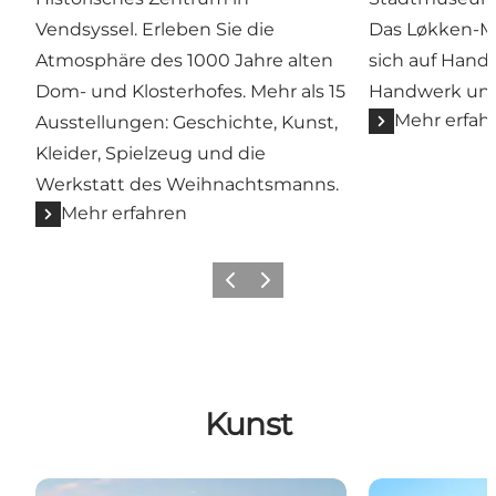
Vendsyssel. Erleben Sie die
Das Løkken-M
Atmosphäre des 1000 Jahre alten
sich auf Hande
Dom- und Klosterhofes. Mehr als 15
Handwerk und
Mehr erfah
Ausstellungen: Geschichte, Kunst,
Kleider, Spielzeug und die
Werkstatt des Weihnachtsmanns.
Mehr erfahren
Zurück
Weiter
Kunst
Børglum Kloster - Kunst im Kloster
PondCottage 