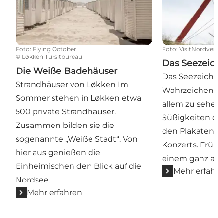
Foto
:
Flying October
Foto
:
VisitNordves
©
Løkken Tursitbureau
Das Seezeic
Die Weiße Badehäuser
Das Seezeiche
Strandhäuser von Løkken Im
Wahrzeichen v
Sommer stehen in Løkken etwa
allem zu sehen
500 private Strandhäuser.
Süßigkeiten de
Zusammen bilden sie die
den Plakaten 
sogenannte „Weiße Stadt“. Von
Konzerts. Früh
hier aus genießen die
einem ganz a
Einheimischen den Blick auf die
Mehr erfah
Nordsee.
Mehr erfahren