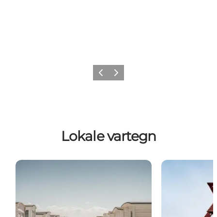
Zurück
Weiter
Lokale vartegn
Die Weiße Badehäuser
Das Seezeiche