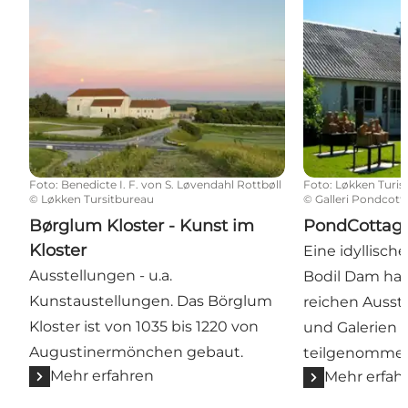
Foto
:
Benedicte I. F. von S. Løvendahl Rottbøll
Foto
:
Løkken Turis
©
Løkken Tursitbureau
©
Galleri Pondcott
Børglum Kloster - Kunst im
PondCottage
Kloster
Eine idyllisch
Ausstellungen - u.a.
Bodil Dam hat 
Kunstaustellungen. Das Börglum
reichen Ausst
Kloster ist von 1035 bis 1220 von
und Galerien 
Augustinermönchen gebaut.
teilgenomme
Mehr erfahren
Mehr erfah