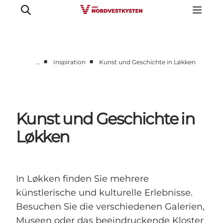
■
■
…
Inspiration
Kunst und Geschichte in Løkken
Urlaubsorte
Inspiration
Events
Kunst und Geschichte in
Unterkunft
Løkken
Mach deine Urlaubsplanung
In Løkken finden Sie mehrere
künstlerische und kulturelle Erlebnisse.
Besuchen Sie die verschiedenen Galerien,
Museen oder das beeindruckende Kloster