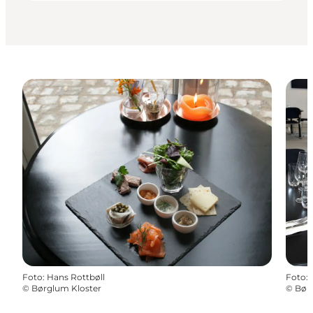
Foto
:
Hans Rottbøll
Foto
:
©
Børglum Kloster
©
Bør