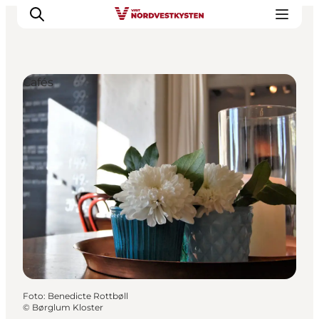
Cafés
Urlaubsorte
Inspiration
Events
Unterkunft
Mach deine Urlaubsplanung
Foto
:
Benedicte Rottbøll
©
Børglum Kloster