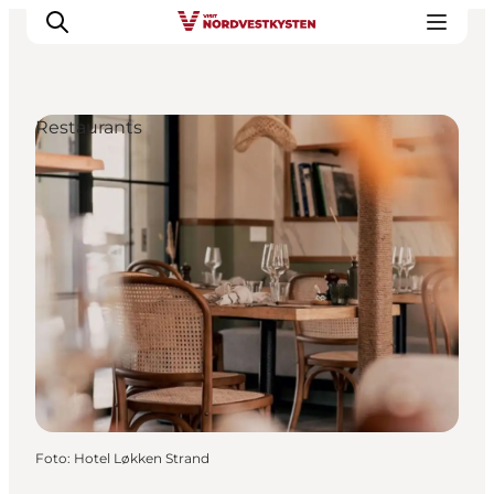
Restaurants
Urlaubsorte
Inspiration
Events
Unterkunft
Mach deine Urlaubsplanung
Foto
:
Hotel Løkken Strand