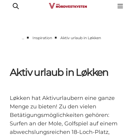
■
■
…
Inspiration
Aktiv urlaub in Løkken
Urlaubsorte
Inspiration
Events
Aktiv urlaub in Løkken
Unterkunft
Mach deine Urlaubsplanung
Løkken hat Aktivurlaubern eine ganze
Menge zu bieten! Zu den vielen
Betätigungsmöglichkeiten gehören:
Surfen an der Mole, Golfspiel auf einem
abwechslungsreichen 18-Loch-Platz,