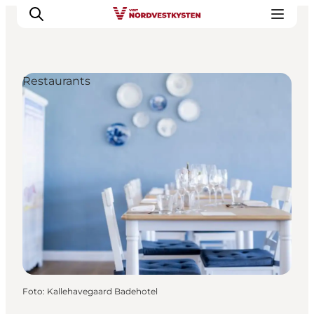
Restaurants
Urlaubsorte
Inspiration
Events
Unterkunft
Mach deine Urlaubsplanung
Foto
:
Kallehavegaard Badehotel