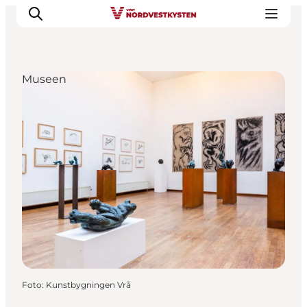
Museen
Urlaubsorte
Inspiration
Events
Unterkunft
Mach deine Urlaubsplanung
Foto
:
Kunstbygningen Vrå