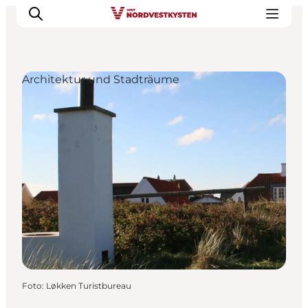
Architektur und Stadträume
Urlaubsorte
Inspiration
Events
Unterkunft
Mach deine Urlaubsplanung
Foto
:
Løkken Turistbureau