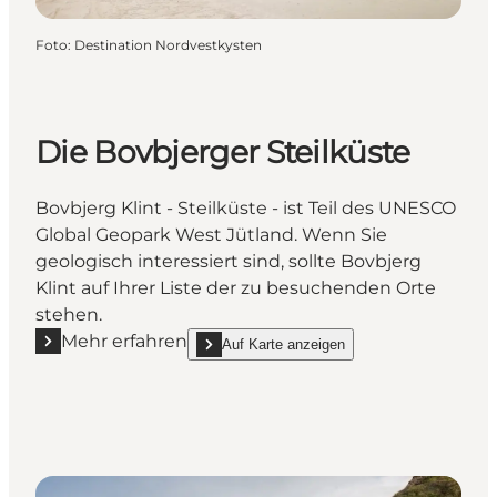
Foto
:
Destination Nordvestkysten
Die Bovbjerger Steilküste
Bovbjerg Klint - Steilküste - ist Teil des UNESCO
Global Geopark West Jütland. Wenn Sie
geologisch interessiert sind, sollte Bovbjerg
Klint auf Ihrer Liste der zu besuchenden Orte
stehen.
Mehr erfahren
Auf Karte anzeigen
Mehr erfahren "Die Bovbjerger Steilküste"
show Die Bovbjerger Steilküste on_map