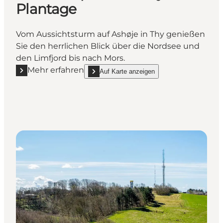
Plantage
Vom Aussichtsturm auf Ashøje in Thy genießen
Sie den herrlichen Blick über die Nordsee und
den Limfjord bis nach Mors.
Mehr erfahren
Auf Karte anzeigen
Mehr erfahren "Aussichtspunkt Ashøje Plantage"
show Aussichtspunkt Ashøje Plantage on_ma