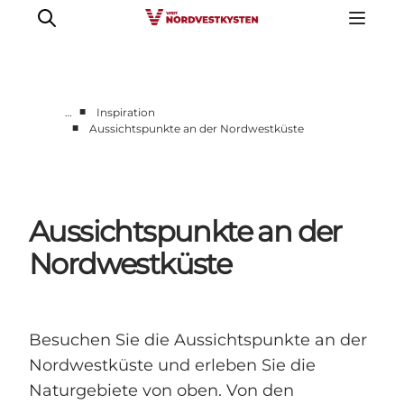
■
…
Inspiration
■
Aussichtspunkte an der Nordwestküste
Urlaubsorte
Inspiration
Events
Aussichtspunkte an der
Unterkunft
Mach deine Urlaubsplanung
Nordwestküste
Besuchen Sie die Aussichtspunkte an der
Nordwestküste und erleben Sie die
Naturgebiete von oben. Von den