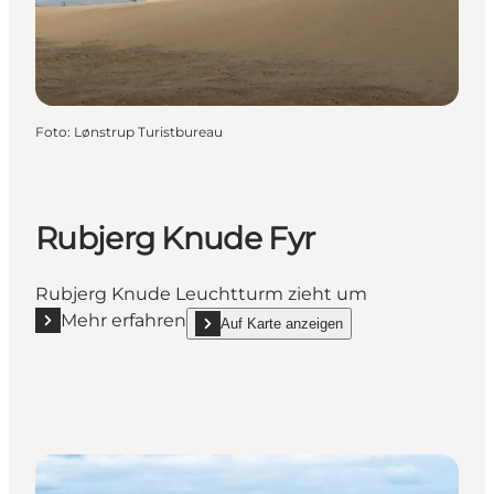
Foto
:
Lønstrup Turistbureau
Rubjerg Knude Fyr
Rubjerg Knude Leuchtturm zieht um
Mehr erfahren
Auf Karte anzeigen
Mehr erfahren "Rubjerg Knude Fyr"
show Rubjerg Knude Fyr on_map