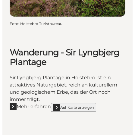
Foto
:
Holstebro Turistbureau
Wanderung - Sir Lyngbjerg
Plantage
Sir Lyngbjerg Plantage in Holstebro ist ein
attraktives Naturgebiet, reich an kulturellem
und geologischem Erbe, das der Ort noch
immer trägt.
Mehr erfahren
Auf Karte anzeigen
Mehr erfahren "Wanderung - Sir Lyngbjerg Plantage
show Wanderung - Sir Lyngbjerg Plantage on