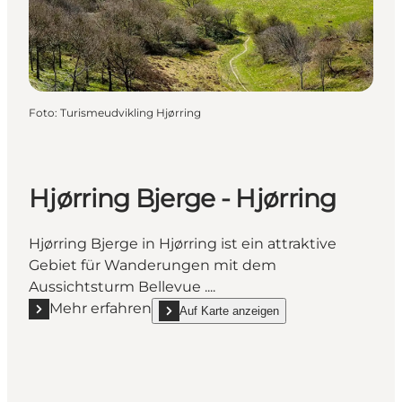
Foto
:
Turismeudvikling Hjørring
Hjørring Bjerge - Hjørring
Hjørring Bjerge in Hjørring ist ein attraktive
Gebiet für Wanderungen mit dem
Aussichtsturm Bellevue ....
Mehr erfahren
Auf Karte anzeigen
Mehr erfahren "Hjørring Bjerge - Hjørring"
show Hjørring Bjerge - Hjørring on_map