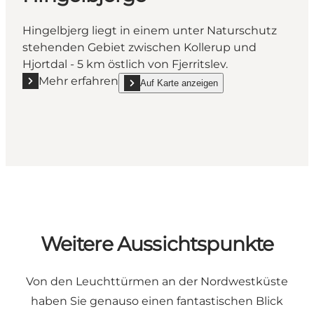
Hingelbjerg liegt in einem unter Naturschutz
stehenden Gebiet zwischen Kollerup und
Hjortdal - 5 km östlich von Fjerritslev.
Mehr erfahren
Auf Karte anzeigen
Mehr erfahren "Hingelbjerge"
show Hingelbjerge on_map
Weitere Aussichtspunkte
Von den
Leuchttürmen an der Nordwestküste
haben Sie genauso einen fantastischen Blick