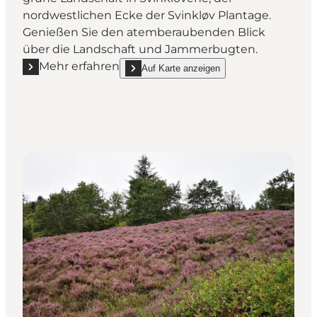
nordwestlichen Ecke der Svinkløv Plantage.
Genießen Sie den atemberaubenden Blick
über die Landschaft und Jammerbugten.
Mehr erfahren
Auf Karte anzeigen
Mehr erfahren "Svinklovene"
show Svinklovene on_map