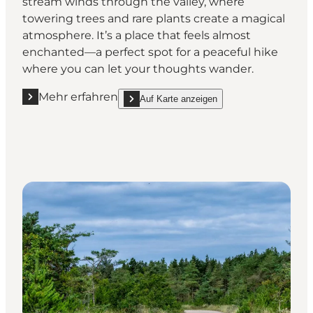
stream winds through the valley, where
towering trees and rare plants create a magical
atmosphere. It’s a place that feels almost
enchanted—a perfect spot for a peaceful hike
where you can let your thoughts wander.
Mehr erfahren
Auf Karte anzeigen
Mehr erfahren "Fosdalen - Ein grünes, verborgenes T
show Fosdalen - Ein grünes, verborgenes Tal