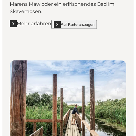
Marens Maw oder ein erfrischendes Bad im
Skavemosen.
Mehr erfahren
Auf Karte anzeigen
Mehr erfahren "Husby Klitplantage - Wilde Küstenn
show Husby Klitplantage - Wilde Küstennatur