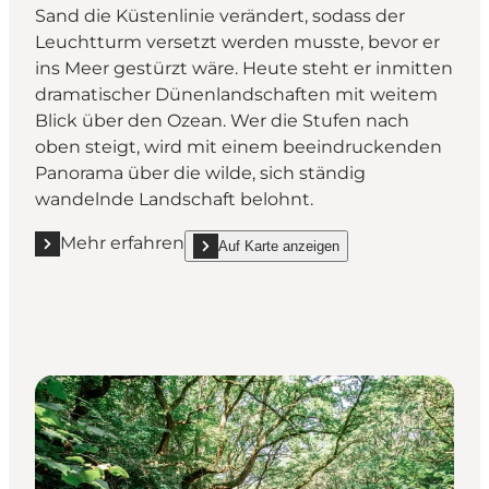
Sand die Küstenlinie verändert, sodass der
Leuchtturm versetzt werden musste, bevor er
ins Meer gestürzt wäre. Heute steht er inmitten
dramatischer Dünenlandschaften mit weitem
Blick über den Ozean. Wer die Stufen nach
oben steigt, wird mit einem beeindruckenden
Panorama über die wilde, sich ständig
wandelnde Landschaft belohnt.
Mehr erfahren
Auf Karte anzeigen
Mehr erfahren "Rubjerg Knude Leuchtturm"
show Rubjerg Knude Leuchtturm on_map