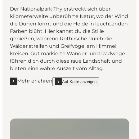
Der Nationalpark Thy erstreckt sich über
kilometerweite unberührte Natur, wo der Wind
die Dünen formt und die Heide in leuchtenden
Farben blüht. Hier kannst du die Stille
genießen, während Rothirsche durch die
Wälder streifen und Greifvögel am Himmel
kreisen. Gut markierte Wander- und Radwege
führen dich durch diese raue Landschaft und
bieten eine wahre Auszeit vom Alltag.
Mehr erfahren
Auf Karte anzeigen
Mehr erfahren "Nationalpark Thy"
show Nationalpark Thy on_map