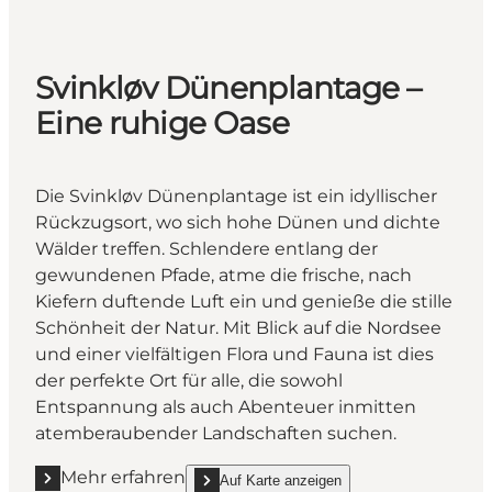
Svinkløv Dünenplantage –
Eine ruhige Oase
Die Svinkløv Dünenplantage ist ein idyllischer
Rückzugsort, wo sich hohe Dünen und dichte
Wälder treffen. Schlendere entlang der
gewundenen Pfade, atme die frische, nach
Kiefern duftende Luft ein und genieße die stille
Schönheit der Natur. Mit Blick auf die Nordsee
und einer vielfältigen Flora und Fauna ist dies
der perfekte Ort für alle, die sowohl
Entspannung als auch Abenteuer inmitten
atemberaubender Landschaften suchen.
Mehr erfahren
Auf Karte anzeigen
Mehr erfahren "Svinkløv Dünenplantage – Eine ruhi
show Svinkløv Dünenplantage – Eine ruhige 