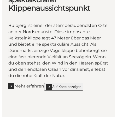
Klippenaussichtspunkt
Bulbjerg ist einer der atemberaubendsten Orte
an der Nordseeküste. Diese imposante
Kalksteinklippe ragt 47 Meter über das Meer
und bietet eine spektakuläre Aussicht. Als
Dänemarks einzige Vogelklippe beherbergt sie
eine faszinierende Vielfalt an Seevögeln. Wenn
du oben stehst, den Wind in den Haaren spürst
und den endlosen Ozean vor dir siehst, erlebst
du die rohe Kraft der Natur.
Mehr erfahren
Auf Karte anzeigen
Mehr erfahren "Bulbjerg - Dänemarks spektakulärer
show Bulbjerg - Dänemarks spektakulärer Kli