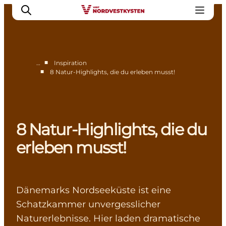
■
…
Inspiration
■
8 Natur-Highlights, die du erleben musst!
Urlaubsorte
Inspiration
Events
8 Natur-Highlights, die du
Unterkunft
Mach deine Urlaubsplanung
erleben musst!
Dänemarks Nordseeküste ist eine
Schatzkammer unvergesslicher
Naturerlebnisse. Hier laden dramatische