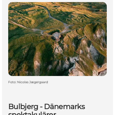
Foto
:
Nicolas Jægergaard
Bulbjerg - Dänemarks
spektakulärer