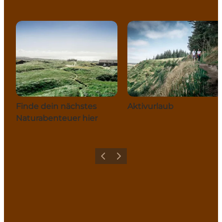
Finde dein nächstes
Aktivurlaub
Naturabenteuer hier
Zurück
Weiter