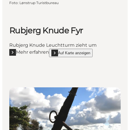
Foto
:
Lønstrup Turistbureau
Rubjerg Knude Fyr
Rubjerg Knude Leuchtturm zieht um
Mehr erfahren
Auf Karte anzeigen
Mehr erfahren "Rubjerg Knude Fyr"
show Rubjerg Knude Fyr on_map