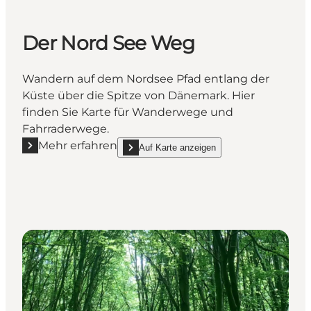
Der Nord See Weg
Wandern auf dem Nordsee Pfad entlang der
Küste über die Spitze von Dänemark. Hier
finden Sie Karte für Wanderwege und
Fahrraderwege.
Mehr erfahren
Auf Karte anzeigen
Mehr erfahren "Der Nord See Weg"
show Der Nord See Weg on_map