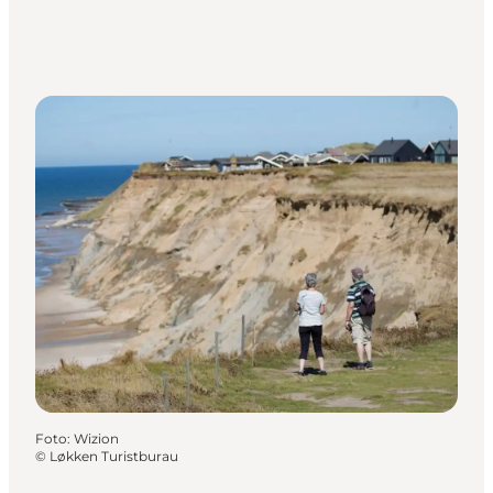
Foto
:
Wizion
©
Løkken Turistburau