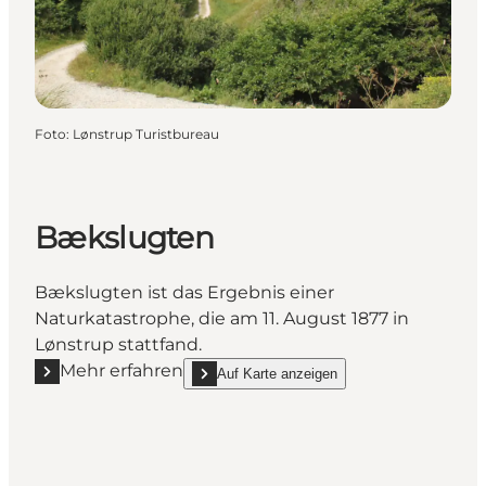
Foto
:
Lønstrup Turistbureau
Bækslugten
Bækslugten ist das Ergebnis einer
Naturkatastrophe, die am 11. August 1877 in
Lønstrup stattfand.
Mehr erfahren
Auf Karte anzeigen
Mehr erfahren "Bækslugten"
show Bækslugten on_map