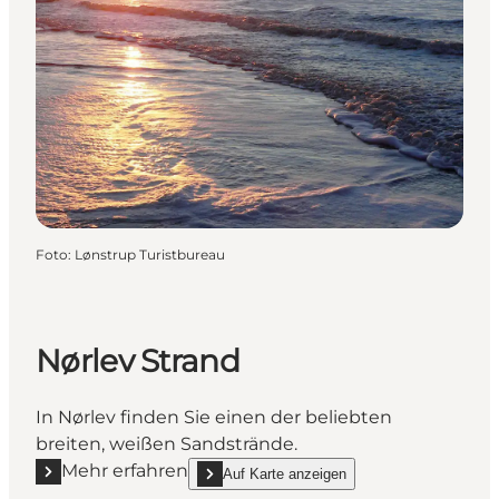
Foto
:
Lønstrup Turistbureau
Nørlev Strand
In Nørlev finden Sie einen der beliebten
breiten, weißen Sandstrände.
Mehr erfahren
Auf Karte anzeigen
Mehr erfahren "Nørlev Strand"
show Nørlev Strand on_map