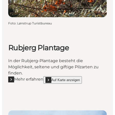
Foto
:
Lønstrup Turistbureau
Rubjerg Plantage
In der Rubjerg-Plantage besteht die
Möglichkeit, seltene und giftige Pilzarten zu
finden.
Mehr erfahren
Auf Karte anzeigen
Mehr erfahren "Rubjerg Plantage"
show Rubjerg Plantage on_map