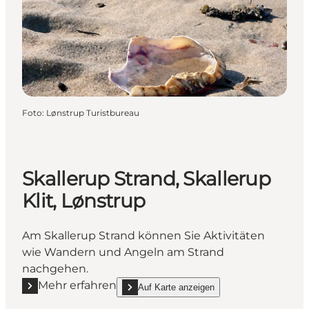
Foto
:
Lønstrup Turistbureau
Skallerup Strand, Skallerup
Klit, Lønstrup
Am Skallerup Strand können Sie Aktivitäten
wie Wandern und Angeln am Strand
nachgehen.
Mehr erfahren
Auf Karte anzeigen
Mehr erfahren "Skallerup Strand, Skallerup Klit, Løns
show Skallerup Strand, Skallerup Klit, Lønstr