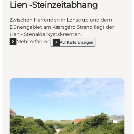
Lien -Steinzeitabhang
Zwischen Harrenden in Lønstrup und dem
Dünengebiet am Kærsgård Strand liegt der
Lien - Stenalderkystskrænten.
Mehr erfahren
Auf Karte anzeigen
Mehr erfahren "Lien -Steinzeitabhang"
show Lien -Steinzeitabhang on_map