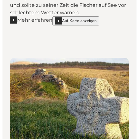
und sollte zu seiner Zeit die Fischer auf See vor
schlechtem Wetter warnen.
Mehr erfahren
Auf Karte anzeigen
Mehr erfahren "Signalmasten"
show Signalmasten on_map