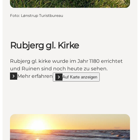
Foto
:
Lønstrup Turistbureau
Rubjerg gl. Kirke
Rubjerg gl. kirke wurde im Jahr 1180 errichtet
und Ruinen sind noch heute zu sehen.
Mehr erfahren
Auf Karte anzeigen
Mehr erfahren "Rubjerg gl. Kirke"
show Rubjerg gl. Kirke on_map