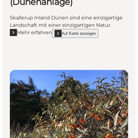
(Dünenanlage)
Skallerup Inland Dünen sind eine einzigartige
Landschaft mit einer einzigartigen Natur.
Mehr erfahren
Auf Karte anzeigen
Mehr erfahren "Skallerup indlandsklitter (Dünenanl
show Skallerup indlandsklitter (Dünenanlage)