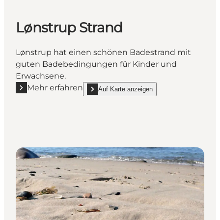
Lønstrup Strand
Lønstrup hat einen schönen Badestrand mit
guten Badebedingungen für Kinder und
Erwachsene.
Mehr erfahren
Auf Karte anzeigen
Mehr erfahren "Lønstrup Strand"
show Lønstrup Strand on_map