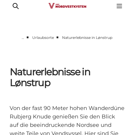
■
■
…
Urlaubsorte
Naturerlebnisse in Lønstrup
Urlaubsorte
Inspiration
Events
Naturerlebnisse in
Unterkunft
Lønstrup
Mach deine Urlaubsplanung
Von der fast 90 Meter hohen Wanderdüne
Rubjerg Knude genießen Sie den Blick
auf die beeindruckende Nordsee und
weite Teile von Vendsyssel. Hier sind Sie