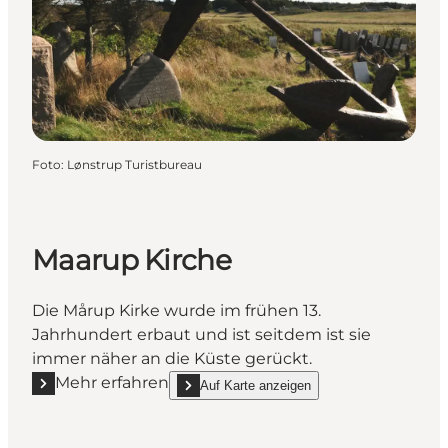
Foto
:
Lønstrup Turistbureau
Maarup Kirche
Die Mårup Kirke wurde im frühen 13.
Jahrhundert erbaut und ist seitdem ist sie
immer näher an die Küste gerückt.
Mehr erfahren
Auf Karte anzeigen
Mehr erfahren "Maarup Kirche"
show Maarup Kirche on_map