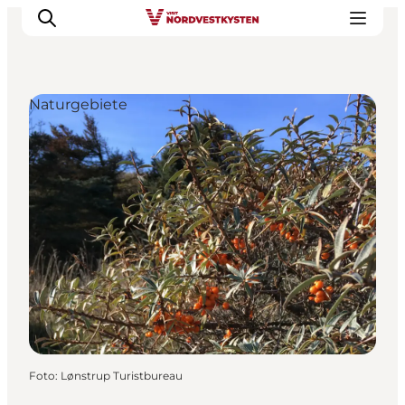
Naturgebiete
Urlaubsorte
Inspiration
Events
Unterkunft
Mach deine Urlaubsplanung
Foto
:
Lønstrup Turistbureau