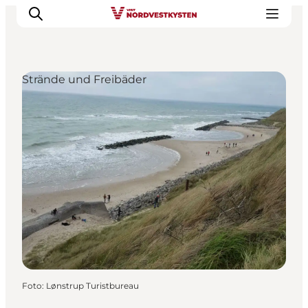
Strände und Freibäder
Urlaubsorte
Inspiration
Events
Unterkunft
Mach deine Urlaubsplanung
Foto
:
Lønstrup Turistbureau