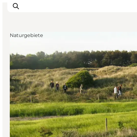
Naturgebiete
Urlaubsorte
Inspiration
Events
Unterkunft
Mach deine Urlaubsplanung