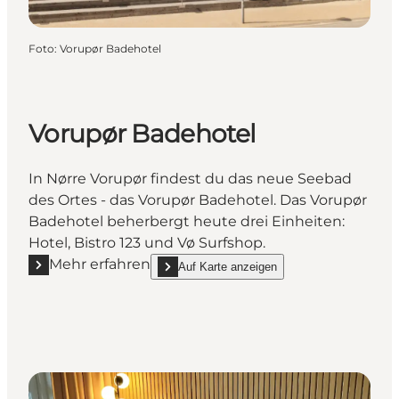
Foto
:
Vorupør Badehotel
Vorupør Badehotel
In Nørre Vorupør findest du das neue Seebad
des Ortes - das Vorupør Badehotel. Das Vorupør
Badehotel beherbergt heute drei Einheiten:
Hotel, Bistro 123 und Vø Surfshop.
Mehr erfahren
Auf Karte anzeigen
Mehr erfahren "Vorupør Badehotel"
show Vorupør Badehotel on_map