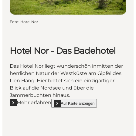
Foto
:
Hotel Nor
Hotel Nor - Das Badehotel
Das Hotel Nor liegt wunderschön inmitten der
herrlichen Natur der Westküste am Gipfel des
Lien Hang. Hier bietet sich ein einzigartiger
Blick auf die Nordsee und über die
Jammerbuchten hinaus.
Mehr erfahren
Auf Karte anzeigen
Mehr erfahren "Hotel Nor - Das Badehotel"
show Hotel Nor - Das Badehotel on_map