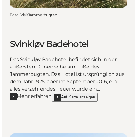
Foto
:
VisitJammerbugten
Svinkløv Badehotel
Das Svinkløv Badehotel befindet sich in der
äußersten Dünenreihe am Fuße des
Jammerbugten. Das Hotel ist ursprünglich aus
dem Jahr 1925, aber im September 2016, ein
alles verzehrendes Feuer wurde ein…
Mehr erfahren
Auf Karte anzeigen
Mehr erfahren "Svinkløv Badehotel"
show Svinkløv Badehotel on_map