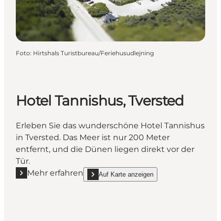
Foto
:
Hirtshals Turistbureau/Feriehusudlejning
Hotel Tannishus, Tversted
Erleben Sie das wunderschöne Hotel Tannishus
in Tversted. Das Meer ist nur 200 Meter
entfernt, und die Dünen liegen direkt vor der
Tür.
Mehr erfahren
Auf Karte anzeigen
Mehr erfahren "Hotel Tannishus, Tversted"
show Hotel Tannishus, Tversted on_map