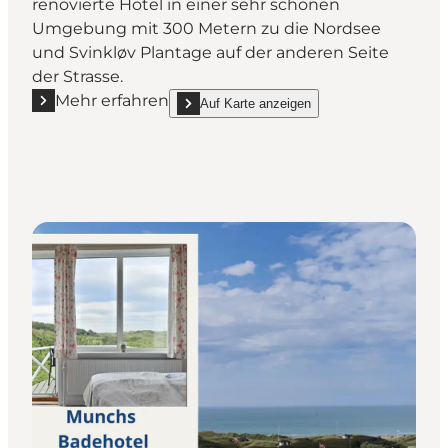
renovierte Hotel in einer sehr schönen
Umgebung mit 300 Metern zu die Nordsee
und Svinkløv Plantage auf der anderen Seite
der Strasse.
Mehr erfahren
Auf Karte anzeigen
Mehr erfahren "Klitrosen"
show Klitrosen on_map