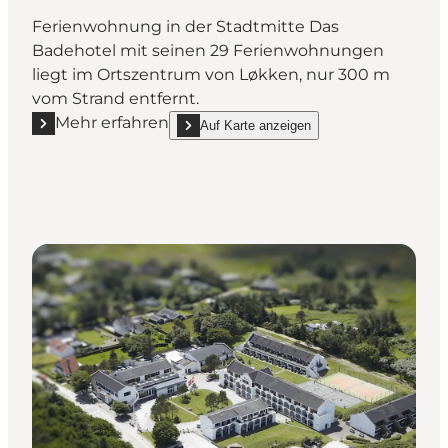
Ferienwohnung in der Stadtmitte Das
Badehotel mit seinen 29 Ferienwohnungen
liegt im Ortszentrum von Løkken, nur 300 m
vom Strand entfernt.
Mehr erfahren
Auf Karte anzeigen
Mehr erfahren "Løkken Badehotel"
show Løkken Badehotel on_map