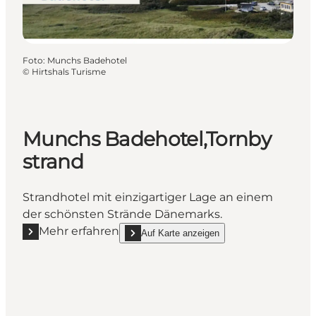
Foto
:
Munchs Badehotel
©
Hirtshals Turisme
Munchs Badehotel,Tornby
strand
Strandhotel mit einzigartiger Lage an einem
der schönsten Strände Dänemarks.
Mehr erfahren
Auf Karte anzeigen
Mehr erfahren "Munchs Badehotel,Tornby strand"
show Munchs Badehotel,Tornby strand on_ma