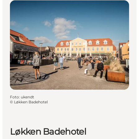
Foto
:
ukendt
©
Løkken Badehotel
Løkken Badehotel