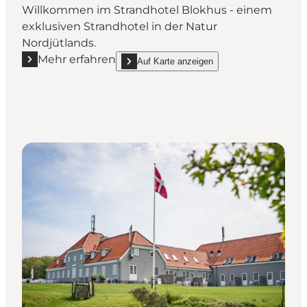
Willkommen im Strandhotel Blokhus - einem
exklusiven Strandhotel in der Natur
Nordjütlands.
Mehr erfahren
Auf Karte anzeigen
Mehr erfahren "Strandhotellet Blokhus"
show Strandhotellet Blokhus on_map