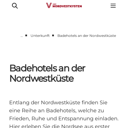
■
■
…
Unterkunft
Badehotels an der Nordwestküste
Urlaubsorte
Inspiration
Events
Badehotels an der
Unterkunft
Nordwestküste
Mach deine Urlaubsplanung
Entlang der Nordwestküste finden Sie
eine Reihe an Badehotels, welche zu
Frieden, Ruhe und Entspannung einladen.
Hier erleben Sie die Nordsee aus erster