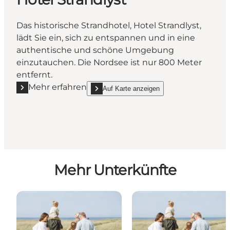
Das historische Strandhotel, Hotel Strandlyst,
lädt Sie ein, sich zu entspannen und in eine
authentische und schöne Umgebung
einzutauchen. Die Nordsee ist nur 800 Meter
entfernt.
Mehr erfahren
Auf Karte anzeigen
Mehr erfahren "Hotel Strandlyst"
show Hotel Strandlyst on_map
Mehr Unterkünfte