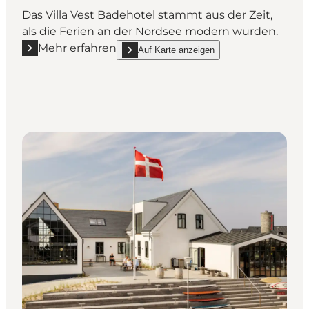
Das Villa Vest Badehotel stammt aus der Zeit,
als die Ferien an der Nordsee modern wurden.
Mehr erfahren
Auf Karte anzeigen
Mehr erfahren "Villa Vest Badehotel"
show Villa Vest Badehotel on_map