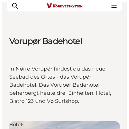
Vorupør Badehotel
Urlaubsorte
Inspiration
Events
In Nørre Vorupør findest du das neue
Unterkunft
Seebad des Ortes - das Vorupør
Mach deine Urlaubsplanung
Badehotel. Das Vorupør Badehotel
beherbergt heute drei Einheiten: Hotel,
Bistro 123 und Vø Surfshop.
Hotels