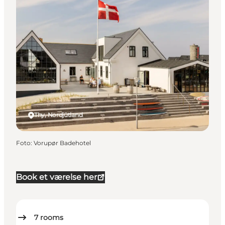
Thy, Nordjütland
Foto
:
Vorupør Badehotel
Book et værelse her
7
rooms