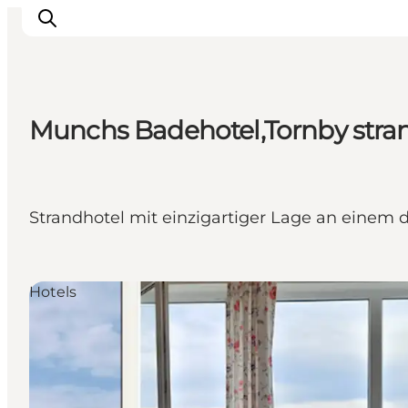
Munchs Badehotel,Tornby stra
Urlaubsorte
Inspiration
Events
Strandhotel mit einzigartiger Lage an einem
Unterkunft
Mach deine Urlaubsplanung
Hotels