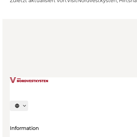
Zuletzt aktualisiert von:
VisitNordvestkysten, Hirtsha
Sprache auswählen
Information