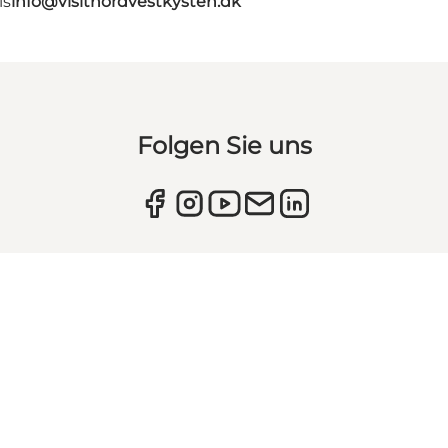
ls
info@visitnordvestkysten.dk
Folgen Sie uns