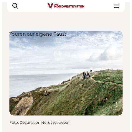
Touren auf eigene Faust
Urlaubsorte
Inspiration
Events
Unterkunft
Mach deine Urlaubsplanung
Foto
:
Destination Nordvestkysten