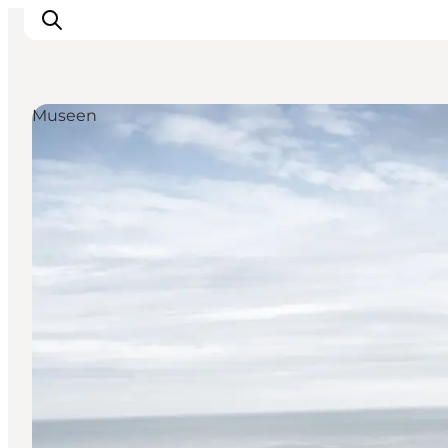
Museen
Urlaubsorte
Inspiration
Events
Unterkunft
Mach deine Urlaubsplanung