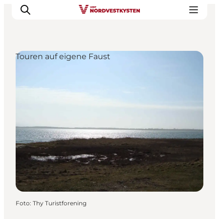
Touren auf eigene Faust
Urlaubsorte
Inspiration
Events
Unterkunft
Mach deine Urlaubsplanung
Foto
:
Thy Turistforening