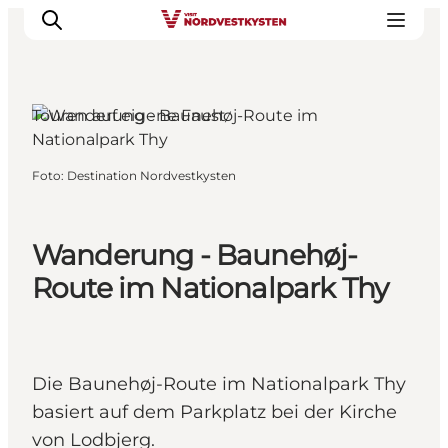
Touren auf eigene Faust
Urlaubsorte
Foto
:
Destination Nordvestkysten
Inspiration
Events
Wanderung - Baunehøj-
Unterkunft
Mach deine Urlaubsplanung
Route im Nationalpark Thy
Die Baunehøj-Route im Nationalpark Thy
basiert auf dem Parkplatz bei der Kirche
von Lodbjerg.