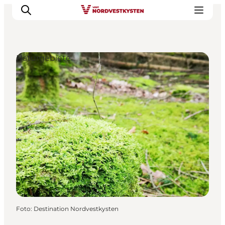
Naturgebiete
Urlaubsorte
Inspiration
Events
Unterkunft
Mach deine Urlaubsplanung
Foto
:
Destination Nordvestkysten