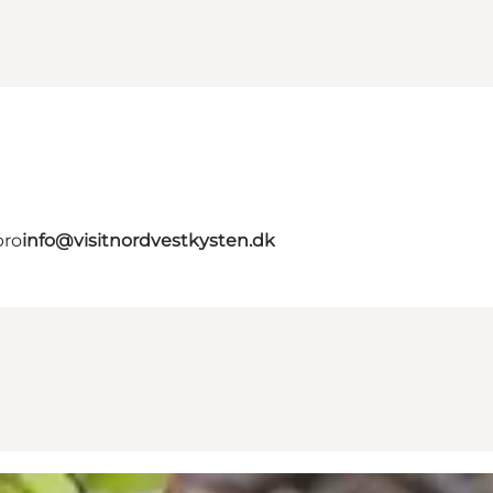
bro
info@visitnordvestkysten.dk