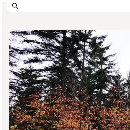
Naturgebiete
Urlaubsorte
Inspiration
Events
Unterkunft
Mach deine Urlaubsplanung