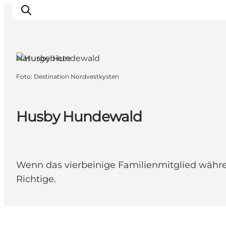
Naturgebiete
Foto
:
Destination Nordvestkysten
Urlaubsorte
Inspiration
Events
Husby Hundewald
Unterkunft
Mach deine Urlaubsplanung
Wenn das vierbeinige Familienmitglied währe
Richtige.