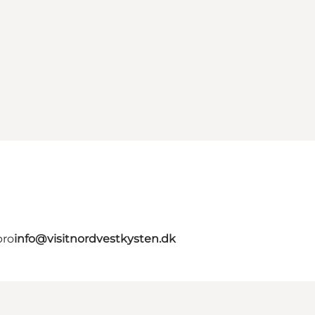
bro
info@visitnordvestkysten.dk