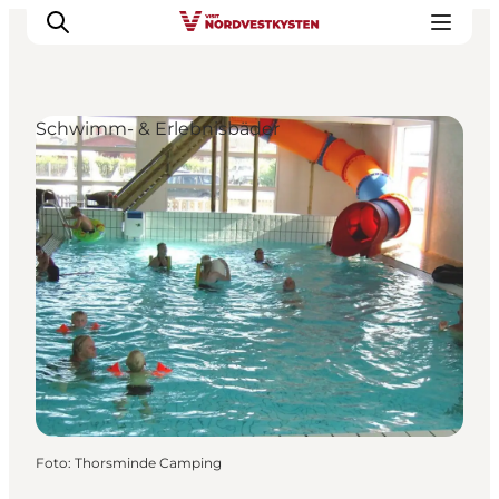
Schwimm- & Erlebnisbäder
Urlaubsorte
Inspiration
Events
Unterkunft
Mach deine Urlaubsplanung
Foto
:
Thorsminde Camping