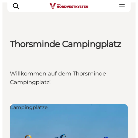
Thorsminde Campingplatz
Urlaubsorte
Inspiration
Events
Willkommen auf dem Thorsminde
Unterkunft
Campingplatz!
Mach deine Urlaubsplanung
Campingplätze