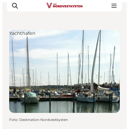
Yachthafen
Urlaubsorte
Inspiration
Events
Unterkunft
Mach deine Urlaubsplanung
Foto
:
Destination Nordvestkysten