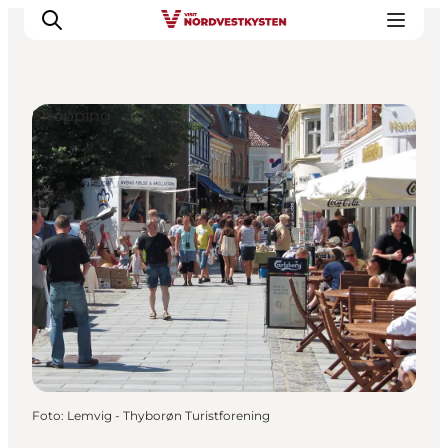
Shopping
Urlaubsorte
Inspiration
Events
Unterkunft
Mach deine Urlaubsplanung
Foto
:
Lemvig - Thyborøn Turistforening