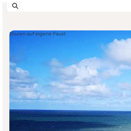
Touren auf eigene Faust
Urlaubsorte
Inspiration
Events
Unterkunft
Mach deine Urlaubsplanung