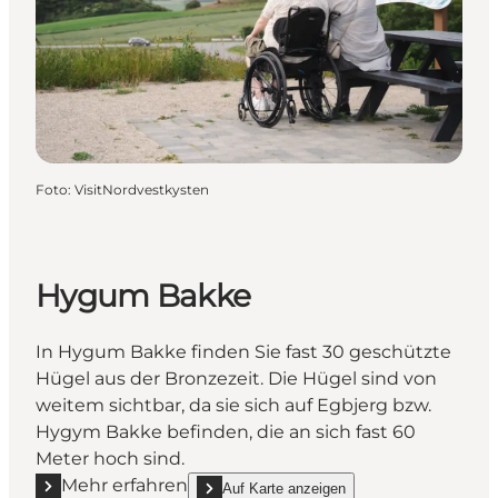
Foto
:
VisitNordvestkysten
Hygum Bakke
In Hygum Bakke finden Sie fast 30 geschützte
Hügel aus der Bronzezeit. Die Hügel sind von
weitem sichtbar, da sie sich auf Egbjerg bzw.
Hygym Bakke befinden, die an sich fast 60
Meter hoch sind.
Mehr erfahren
Auf Karte anzeigen
Mehr erfahren "Hygum Bakke"
show Hygum Bakke on_map