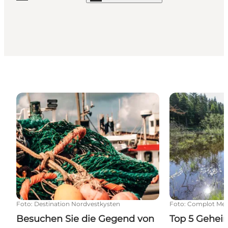
Besuchen Sie die Gegend von Thyborøn und Thors
Top 5 Geheimn
Foto
:
Destination Nordvestkysten
Foto
:
Complot Med
Besuchen Sie die Gegend von
Top 5 Gehei