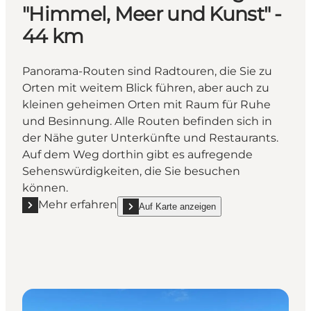
"Himmel, Meer und Kunst" -
44 km
Panorama-Routen sind Radtouren, die Sie zu
Orten mit weitem Blick führen, aber auch zu
kleinen geheimen Orten mit Raum für Ruhe
und Besinnung. Alle Routen befinden sich in
der Nähe guter Unterkünfte und Restaurants.
Auf dem Weg dorthin gibt es aufregende
Sehenswürdigkeiten, die Sie besuchen
können.
Mehr erfahren
Auf Karte anzeigen
Mehr erfahren "Der Panorama-Radweg "Himmel, Mee
show Der Panorama-Radweg "Himmel, Meer un