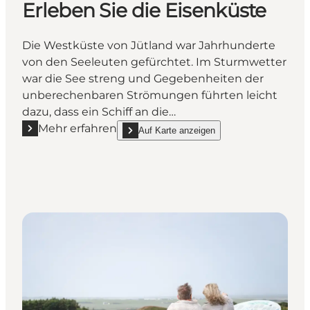
Erleben Sie die Eisenküste
Die Westküste von Jütland war Jahrhunderte
von den Seeleuten gefürchtet. Im Sturmwetter
war die See streng und Gegebenheiten der
unberechenbaren Strömungen führten leicht
dazu, dass ein Schiff an die…
Mehr erfahren
Auf Karte anzeigen
Mehr erfahren "Erleben Sie die Eisenküste"
show Erleben Sie die Eisenküste on_map