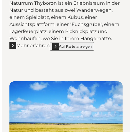
Naturrum Thyborøn ist ein Erlebnisraum in der
Natur und besteht aus zwei Wanderwegen,
einem Spielplatz, einem Kubus, einer
Aussichtsplattform, einer "Fuchsgrube", einem
Lagerfeuerplatz, einem Picknickplatz und
Wohnhaufen, wo Sie in Ihrem Hängematte.
Mehr erfahren
Auf Karte anzeigen
Mehr erfahren "Wanderung - Naturrum Thyborøn"
show Wanderung - Naturrum Thyborøn on_ma