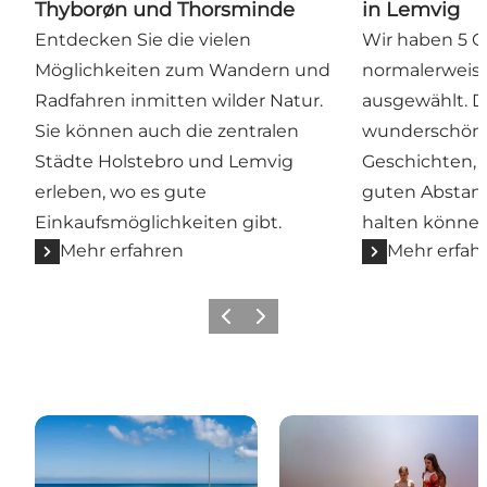
Thyborøn und Thorsminde
in Lemvig
Entdecken Sie die vielen
Wir haben 5 Or
Möglichkeiten zum Wandern und
normalerweise
Radfahren inmitten wilder Natur.
ausgewählt. D
Sie können auch die zentralen
wunderschöne
Städte Holstebro und Lemvig
Geschichten, 
erleben, wo es gute
guten Abstan
Einkaufsmöglichkeiten gibt.
halten können
Mehr erfahren
Mehr erfah
Zurück
Weiter