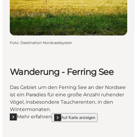
Foto
:
Destination Nordvestkysten
Wanderung - Ferring See
Das Gebiet um den Ferring See an der Nordsee
ist ein Paradies für eine große Anzahl ruhender
Vögel, insbesondere Taucherenten, in den
Wintermonaten.
Mehr erfahren
Auf Karte anzeigen
Mehr erfahren "Wanderung - Ferring See"
show Wanderung - Ferring See on_map