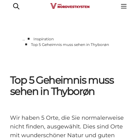
■
…
Inspiration
■
Top 5 Geheimnis muss sehen in Thyborøn
Urlaubsorte
Inspiration
Events
Top 5 Geheimnis muss
Unterkunft
Mach deine Urlaubsplanung
sehen in Thyborøn
Wir haben 5 Orte, die Sie normalerweise
nicht finden, ausgewählt. Dies sind Orte
mit wunderschöner Natur und guten