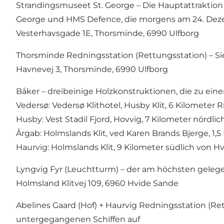
Strandingsmuseet St. George – Die Hauptattraktio
George und HMS Defence, die morgens am 24. Deze
Vesterhavsgade 1E, Thorsminde, 6990 Ulfborg
Thorsminde Redningsstation (Rettungsstation) – S
Havnevej 3, Thorsminde, 6990 Ulfborg
Båker – dreibeinige Holzkonstruktionen, die zu 
Vedersø: Vedersø Klithotel, Husby Klit, 6 Kilomete
Husby: Vest Stadil Fjord, Hovvig, 7 Kilometer nördli
Årgab: Holmslands Klit, ved Karen Brands Bjerge, 1,
Haurvig: Holmslands Klit, 9 Kilometer südlich von H
Lyngvig Fyr (Leuchtturm) – der am höchsten gel
Holmsland Klitvej 109, 6960 Hvide Sande
Abelines Gaard (Hof) + Haurvig Redningsstation (R
untergegangenen Schiffen auf