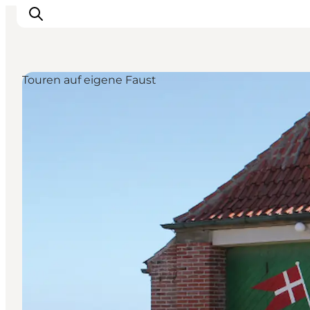
Touren auf eigene Faust
Urlaubsorte
Inspiration
Events
Unterkunft
Mach deine Urlaubsplanung