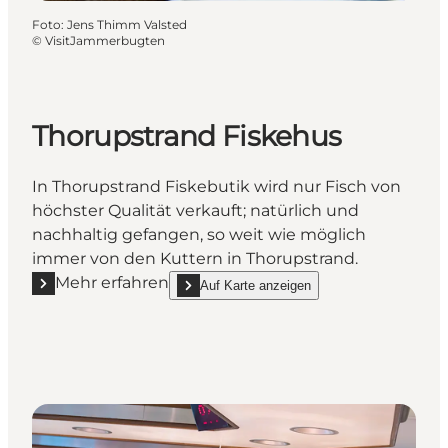
Foto
:
Jens Thimm Valsted
©
VisitJammerbugten
Thorupstrand Fiskehus
In Thorupstrand Fiskebutik wird nur Fisch von
höchster Qualität verkauft; natürlich und
nachhaltig gefangen, so weit wie möglich
immer von den Kuttern in Thorupstrand.
Mehr erfahren
Auf Karte anzeigen
Mehr erfahren "Thorupstrand Fiskehus"
show Thorupstrand Fiskehus on_map