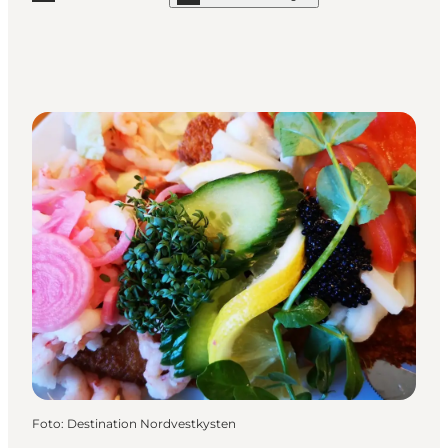
Mehr erfahren "Slagter Mortensen"
Foto
:
Destination Nordvestkysten