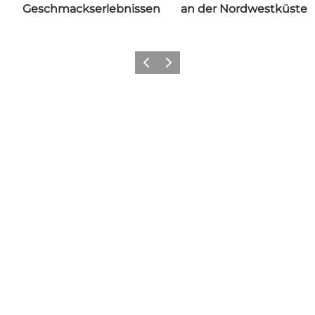
Geschmackserlebnissen
an der Nordwestküste
Zurück
Weiter
Folgen Sie uns