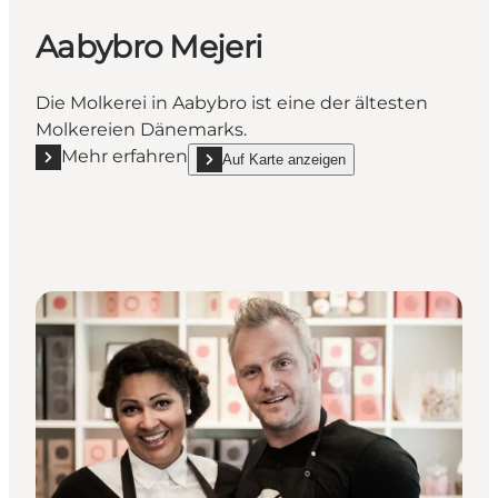
Aabybro Mejeri
Die Molkerei in Aabybro ist eine der ältesten
Molkereien Dänemarks.
Mehr erfahren
Auf Karte anzeigen
Mehr erfahren "Aabybro Mejeri"
show Aabybro Mejeri on_map