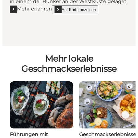
in einem der Bunker an der Westküste gelaget.
Mehr erfahren
Auf Karte anzeigen
Mehr erfahren "Ingstrup Mejeri (Molkerei)"
show Ingstrup Mejeri (Molkerei) on_map
Mehr lokale
Geschmackserlebnisse
Führungen mit
Geschmackserlebnisse