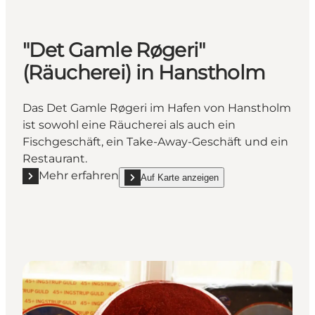
"Det Gamle Røgeri"
(Räucherei) in Hanstholm
Das Det Gamle Røgeri im Hafen von Hanstholm
ist sowohl eine Räucherei als auch ein
Fischgeschäft, ein Take-Away-Geschäft und ein
Restaurant.
Mehr erfahren
Auf Karte anzeigen
Mehr erfahren ""Det Gamle Røgeri" (Räucherei) in 
show "Det Gamle Røgeri" (Räucherei) in Han