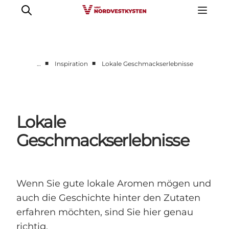
■
■
…
Inspiration
Lokale Geschmackserlebnisse
Urlaubsorte
Inspiration
Events
Lokale
Unterkunft
Geschmackserlebnisse
Mach deine Urlaubsplanung
Wenn Sie gute lokale Aromen mögen und
auch die Geschichte hinter den Zutaten
erfahren möchten, sind Sie hier genau
richtig.