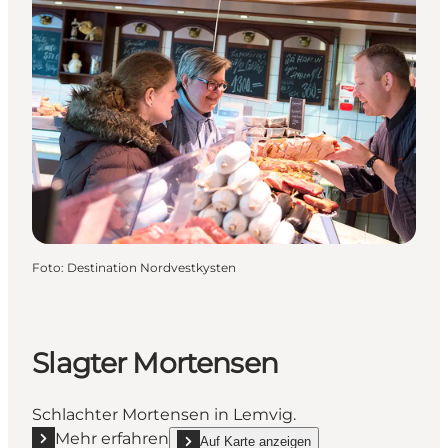
Foto
:
Destination Nordvestkysten
Slagter Mortensen
Schlachter Mortensen in Lemvig.
Mehr erfahren
Auf Karte anzeigen
show Slagter Mortensen on_map