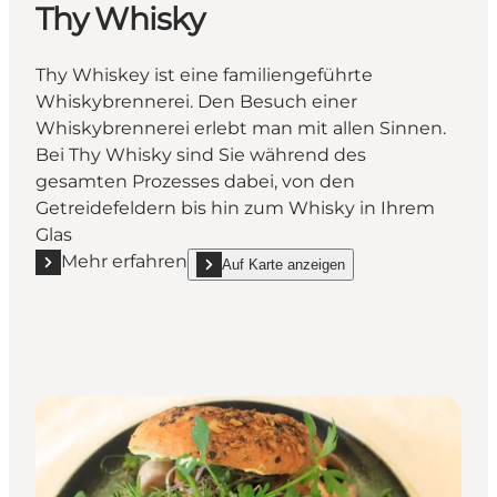
Thy Whisky
Thy Whiskey ist eine familiengeführte
Whiskybrennerei. Den Besuch einer
Whiskybrennerei erlebt man mit allen Sinnen.
Bei Thy Whisky sind Sie während des
gesamten Prozesses dabei, von den
Getreidefeldern bis hin zum Whisky in Ihrem
Glas
Mehr erfahren
Auf Karte anzeigen
Mehr erfahren "Thy Whisky"
show Thy Whisky on_map