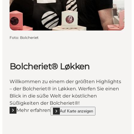
Foto
:
Bolcheriet
Bolcheriet® Løkken
Willkommen zu einem der größten Highlights
– der Bolcheriet® in Løkken. Werfen Sie einen
Blick in die süße Welt der köstlichen
Süßigkeiten der Bolcheriet®!
Mehr erfahren
Auf Karte anzeigen
Mehr erfahren "Bolcheriet® Løkken"
show Bolcheriet® Løkken on_map