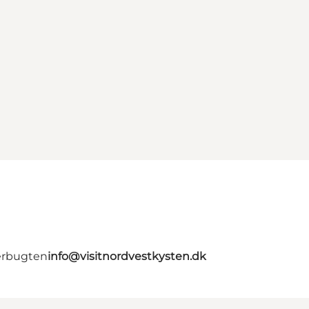
erbugten
info@visitnordvestkysten.dk