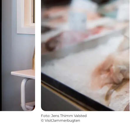
Foto
:
Jens Thimm Valsted
©
VisitJammerbugten