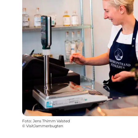
Foto
:
Jens Thimm Valsted
©
VisitJammerbugten