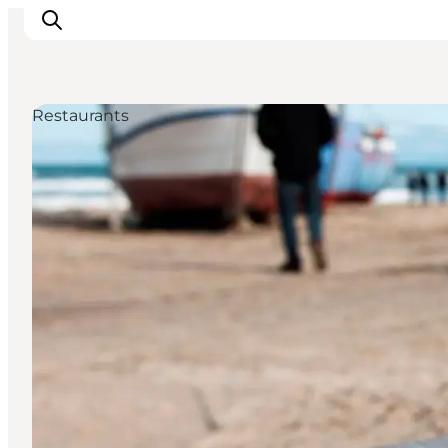
Restaurants
Urlaubsorte
Inspiration
Events
Unterkunft
Mach deine Urlaubsplanung