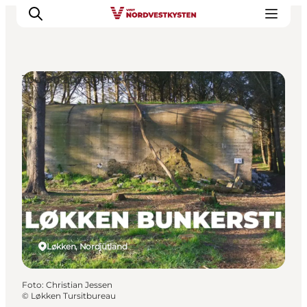
Touren auf eigene Faust
Urlaubsorte
Inspiration
Events
Unterkunft
Mach deine Urlaubsplanung
Løkken, Nordjütland
Foto
:
Christian Jessen
©
Løkken Tursitbureau