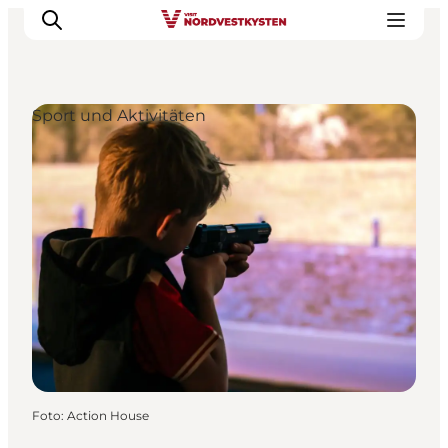
Sport und Aktivitäten
Urlaubsorte
Inspiration
Events
Unterkunft
Mach deine Urlaubsplanung
Foto
:
Action House