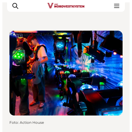
Sport und Aktivitäten
Urlaubsorte
Inspiration
Events
Unterkunft
Mach deine Urlaubsplanung
Foto
:
Action House