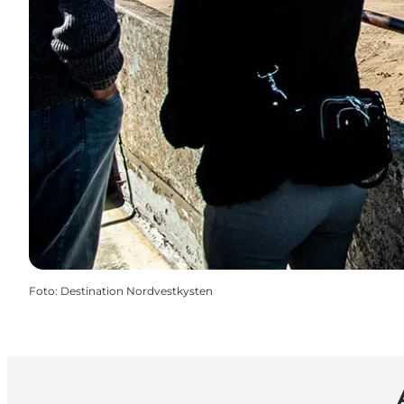
Foto
:
Destination Nordvestkysten