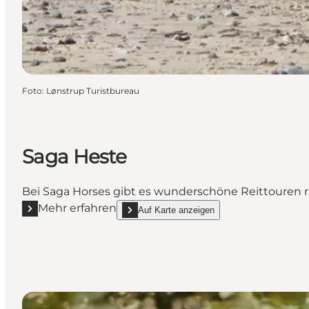
Foto
:
Lønstrup Turistbureau
Saga Heste
Bei Saga Horses gibt es wunderschöne Reittouren 
Mehr erfahren
Auf Karte anzeigen
Mehr erfahren "Saga Heste"
show Saga Heste on_map