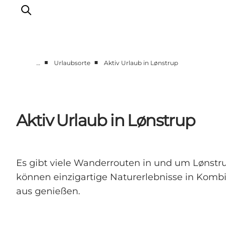
■
■
…
Urlaubsorte
Aktiv Urlaub in Lønstrup
Urlaubsorte
Inspiration
Events
Aktiv Urlaub in Lønstrup
Unterkunft
Mach deine Urlaubsplanung
Es gibt viele Wanderrouten in und um Lønstru
können einzigartige Naturerlebnisse in Kom
aus genießen.