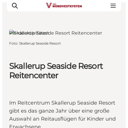
Pferdeaktivitäten
Foto
:
Skallerup Seaside Resort
Urlaubsorte
Inspiration
Events
Skallerup Seaside Resort
Unterkunft
Reitencenter
Mach deine Urlaubsplanung
Im Reitcentrum Skallerup Seaside Resort
gibt es das ganze Jahr über eine große
Auswahl an Reitausflügen für Kinder und
Erwachsene.