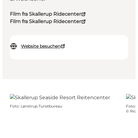
Film fra Skallerup Ridecenter
Film fra Skallerup Ridecenter
Website besuchen
Foto
:
Lønstrup Turistbureau
Foto
:
©
Ride